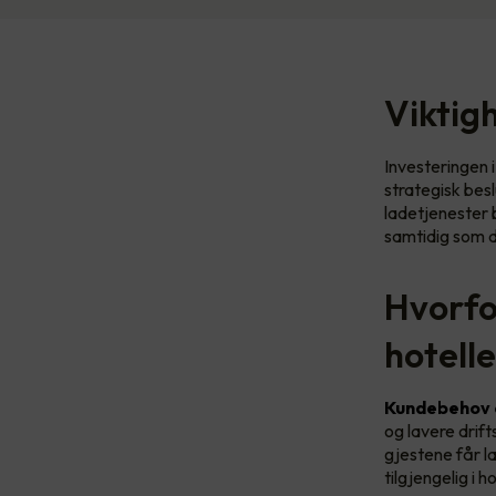
Viktigh
Investeringen i
strategisk bes
ladetjenester b
samtidig som d
Hvorfor
hotell
Kundebehov o
og lavere drift
gjestene får la
tilgjengelig i 