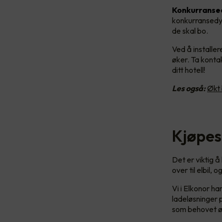
Konkurranse
konkurransedyk
de skal bo.
Ved å installe
øker. Ta kontak
ditt hotell!
Les også:
Økt 
Kjøpes
Det er viktig 
over til elbil,
Vi i Elkonor h
ladeløsninger p
som behovet øk