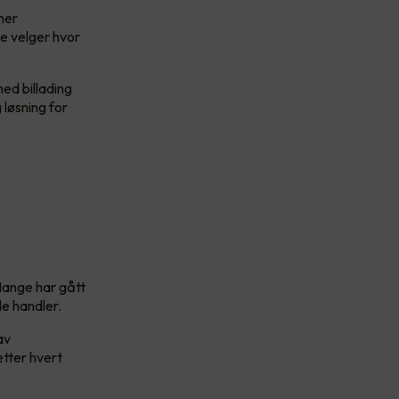
 mer
e velger hvor
ed billading
 løsning for
Mange har gått
 de handler.
av
etter hvert