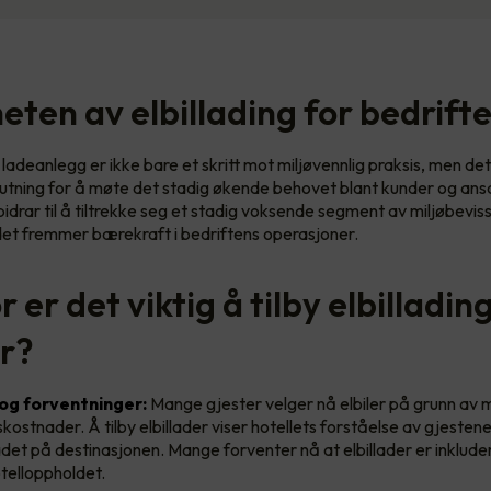
eten av elbillading for bedrift
 ladeanlegg er ikke bare et skritt mot miljøvennlig praksis, men de
lutning for å møte det stadig økende behovet blant kunder og ansa
idrar til å tiltrekke seg et stadig voksende segment av miljøbevis
et fremmer bærekraft i bedriftens operasjoner.
 er det viktig å tilby elbilladin
er?
g forventninger:
Mange gjester velger nå elbiler på grunn av m
skostnader. Å tilby elbillader viser hotellets forståelse av gjesten
det på destinasjonen. Mange forventer nå at elbillader er inkluder
hotelloppholdet.