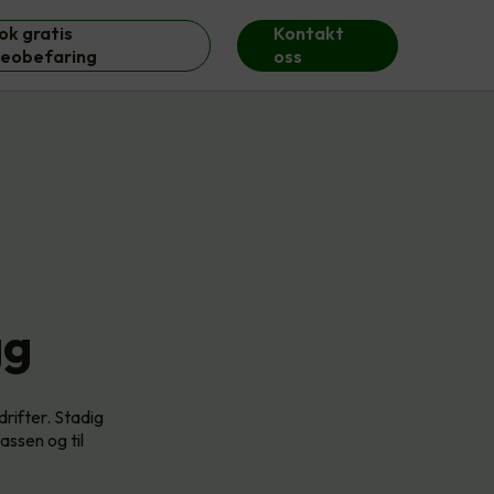
ok gratis
Kontakt
deobefaring
oss
gg
drifter. Stadig
lassen og til