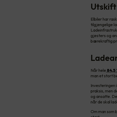
Utskift
Elbiler har ras
tilgjengelige l
Ladeinfrastrukt
gjesters og an
bærekraftig pro
Ladean
Når hele
84,5
man et stort b
Investeringen i
praksis, men d
og ansatte. Det
når de skal lad
Om man som be
start.