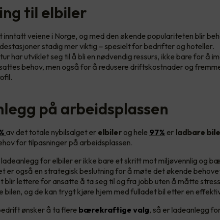
ing til elbiler
kt inntatt veiene i Norge, og med den økende populariteten blir be
adestasjoner stadig mer viktig – spesielt for bedrifter og hoteller.
ur har utviklet seg til å bli en nødvendig ressurs, ikke bare for 
sattes behov, men også for å redusere driftskostnader og fremm
fil.
legg på arbeidsplassen
 %
av det totale nybilsalget er
elbiler
og hele
97%
er
ladbare bil
ehov for tilpasninger på arbeidsplassen.
 ladeanlegg for elbiler er ikke bare et skritt mot miljøvennlig og b
et er også en strategisk beslutning for å møte det økende behove
 blir lettere for ansatte å ta seg til og fra jobb uten å måtte stre
e bilen, og de kan trygt kjøre hjem med fulladet bil etter en effekt
drift ønsker å ta flere
bærekraftige valg
, så er ladeanlegg for