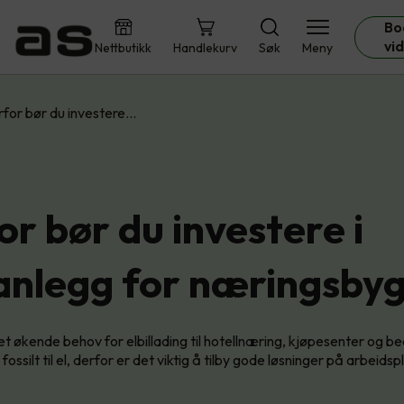
Bo
vi
Nettbutikk
Handlekurv
Søk
Meny
for bør du investere…
r bør du investere i
anlegg for næringsby
et økende behov for elbillading til hotellnæring, kjøpesenter og be
 fossilt til el, derfor er det viktig å tilby gode løsninger på arbeidsp