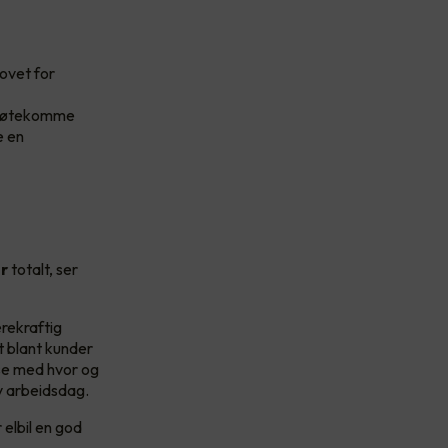
hovet for
å imøtekomme
e en
er
totalt, ser
ærekraftig
t blant kunder
sse med hvor og
iv arbeidsdag.
 elbil en god