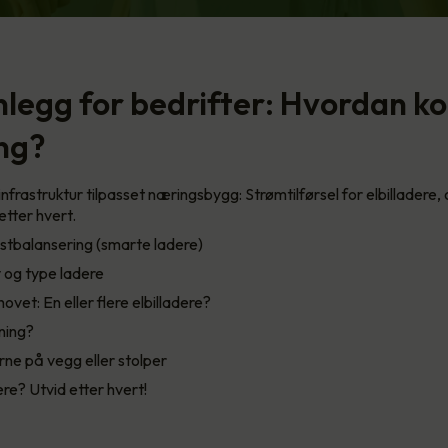
legg for bedrifter: Hvordan 
ang?
 infrastruktur tilpasset næringsbygg: Strømtilførsel for elbilladere
etter hvert.
astbalansering (smarte ladere)
 og type ladere
ovet: En eller flere elbilladere?
ning?
ne på vegg eller stolper
ere? Utvid etter hvert!