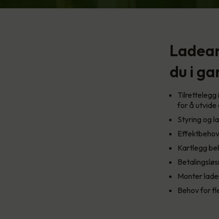
Ladean
du i g
Tilrettelegg
for å utvide 
Styring og l
Effektbehov
Kartlegg beh
Betalingsløs
Monter lader
Behov for fl