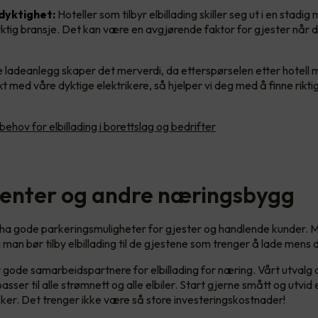
dyktighet:
Hoteller som tilbyr elbillading skiller seg ut i en stadig
tig bransje. Det kan være en avgjørende faktor for gjester når d
re ladeanlegg skaper det merverdi, da etterspørselen etter hotell m
t med våre dyktige elektrikere, så hjelper vi deg med å finne riktig
behov for elbillading i borettslag og bedrifter
enter og andre næringsbygg
å ha gode parkeringsmuligheter for gjester og handlende kunder. 
 og man bør tilby elbillading til de gjestene som trenger å lade mens
ar gode samarbeidspartnere for elbillading for næring. Vårt utvalg 
asser til alle strømnett og alle elbiler. Start gjerne smått og utvid 
er. Det trenger ikke være så store investeringskostnader!