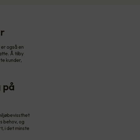
er
t er også en
tte. Å tilby
ste kunder,
g på
iljøbevissthet
es behov, og
t, i det minste