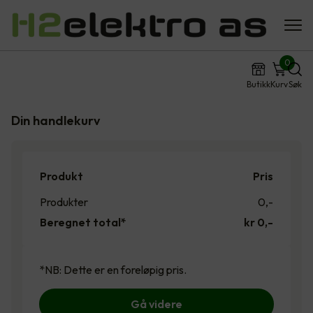
0
Butikk
Kurv
Søk
Din handlekurv
Produkt
Pris
Produkter
0
,-
Beregnet total*
kr 0,-
*NB: Dette er en foreløpig pris.
Gå videre