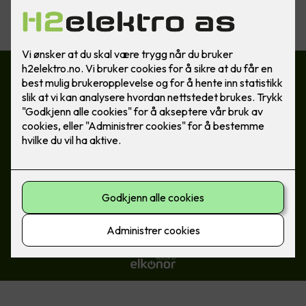
Kontakt oss
400 76 606
post@h2elektro.no
Besøksadresse
Omvikdalsvegen 154, 5464 Dimmelsvik
Org.no 912 566 625