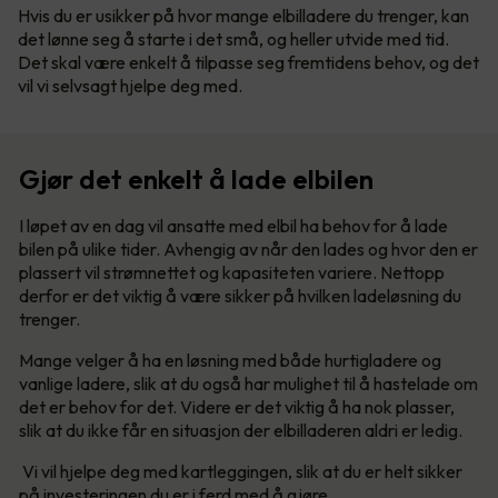
Hvis du er usikker på hvor mange elbilladere du trenger, kan
det lønne seg å starte i det små, og heller utvide med tid.
Det skal være enkelt å tilpasse seg fremtidens behov, og det
vil vi selvsagt hjelpe deg med.
Gjør det enkelt å lade elbilen
I løpet av en dag vil ansatte med elbil ha behov for å lade
bilen på ulike tider. Avhengig av når den lades og hvor den er
plassert vil strømnettet og kapasiteten variere. Nettopp
derfor er det viktig å være sikker på hvilken ladeløsning du
trenger.
Mange velger å ha en løsning med både hurtigladere og
vanlige ladere, slik at du også har mulighet til å hastelade om
det er behov for det. Videre er det viktig å ha nok plasser,
slik at du ikke får en situasjon der elbilladeren aldri er ledig.
Vi vil hjelpe deg med kartleggingen, slik at du er helt sikker
på investeringen du er i ferd med å gjøre.