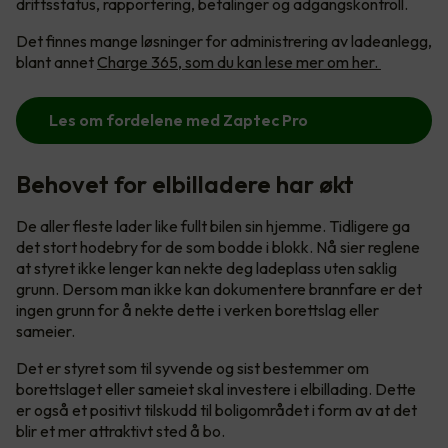
driftsstatus, rapportering, betalinger og adgangskontroll.
Det finnes mange løsninger for administrering av ladeanlegg,
blant annet
Charge 365, som du kan lese mer om her.
Les om fordelene med Zaptec Pro
Behovet for elbilladere har økt
De aller fleste lader like fullt bilen sin hjemme. Tidligere ga
det stort hodebry for de som bodde i blokk. Nå sier reglene
at styret ikke lenger kan nekte deg ladeplass uten saklig
grunn. Dersom man ikke kan dokumentere brannfare er det
ingen grunn for å nekte dette i verken borettslag eller
sameier.
Det er styret som til syvende og sist bestemmer om
borettslaget eller sameiet skal investere i elbillading. Dette
er også et positivt tilskudd til boligområdet i form av at det
blir et mer attraktivt sted å bo.