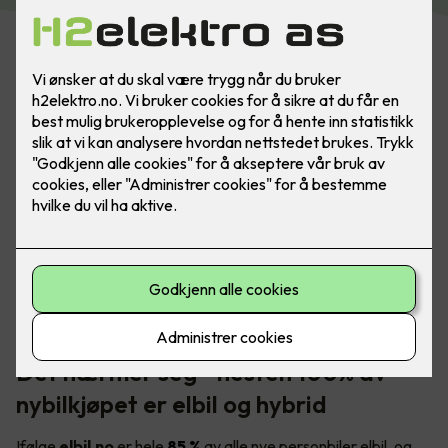
I Norge er det et stort, og voksende behov for tilgjengelige
elbilladere - både i borettslaget og på arbeidsplassen.
Foto: Marthe Thu (for Zaptec)
Det nærmer seg - nesten 100% av
nybilkjøpet er elbil og hybrid
Ifølge
elbil.no
er hele
85 %
av alle nye personbiler elbil, og