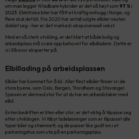
om man legger til ladbare hybrider er det så høyt som
97 %
i
2023
. Elektriske biler har fått et kraftig innhugg i Norge, og
flere skal det bli. Fra 2020 har antall solgte elbiler nesten
doblet seg - her er det marked i eksponensiell vekst.
Med en så sterk utvikling, er det klart at både bolig og
arbeidsplass må svare opp behovet for elbilladere. Dette er
vi i Elkonor eksperter på.
Elbillading på arbeidsplassen
Elbiler har kommet for å bli. Aller flest elbiler finner vi i de
store byene, som Oslo, Bergen, Trondheim og Stavanger.
Sjansen er dermed stor for at du har en arbeidstaker med
elbil.
Enten bedriften er liten eller stor, er det viktig å tilpasse seg
etter utviklingen. Vi tilbyr ladeløsninger som er tilpasset alle
typer biler og strømnett, og de passer like godt inn i et
parkeringshus som ute på en parkeringsplass.