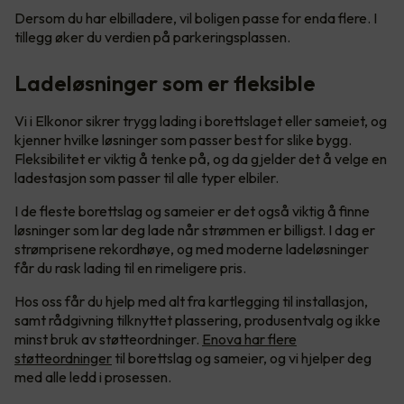
Dersom du har elbilladere, vil boligen passe for enda flere. I
tillegg øker du verdien på parkeringsplassen.
Ladeløsninger som er fleksible
Vi i Elkonor sikrer trygg lading i borettslaget eller sameiet, og
kjenner hvilke løsninger som passer best for slike bygg.
Fleksibilitet er viktig å tenke på, og da gjelder det å velge en
ladestasjon som passer til alle typer elbiler.
I de fleste borettslag og sameier er det også viktig å finne
løsninger som lar deg lade når strømmen er billigst. I dag er
strømprisene rekordhøye, og med moderne ladeløsninger
får du rask lading til en rimeligere pris.
Hos oss får du hjelp med alt fra kartlegging til installasjon,
samt rådgivning tilknyttet plassering, produsentvalg og ikke
minst bruk av støtteordninger.
Enova har flere
støtteordninger
til borettslag og sameier, og vi hjelper deg
med alle ledd i prosessen.