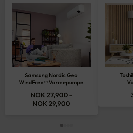
Samsung Nordic Geo
Toshi
WindFree™️ Varmepumpe
V
NOK 27,900
-
NOK 29,900