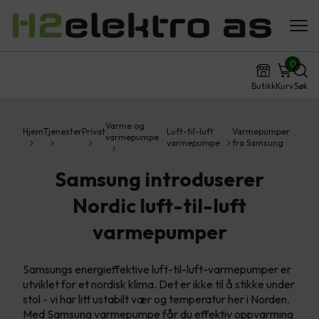
0
Butikk
Kurv
Søk
Varme og
Hjem
Tjenester
Privat
Luft-til-luft
Varmepumper
varmepumpe
varmepumpe
fra Samsung
Samsung introduserer
Nordic luft-til-luft
varmepumper
Samsungs energieffektive luft-til-luft-varmepumper er
utviklet for et nordisk klima. Det er ikke til å stikke under
stol - vi har litt ustabilt vær og temperatur her i Norden.
Med Samsung varmepumpe får du effektiv oppvarming