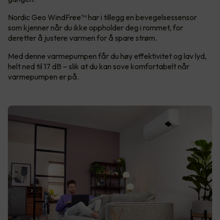
Nordic Geo WindFree™ har i tillegg en bevegelsessensor
som kjenner når du ikke oppholder deg i rommet, for
deretter å justere varmen for å spare strøm.
Med denne varmepumpen får du høy effektivitet og lav lyd,
helt ned til 17 dB – slik at du kan sove komfortabelt når
varmepumpen er på.