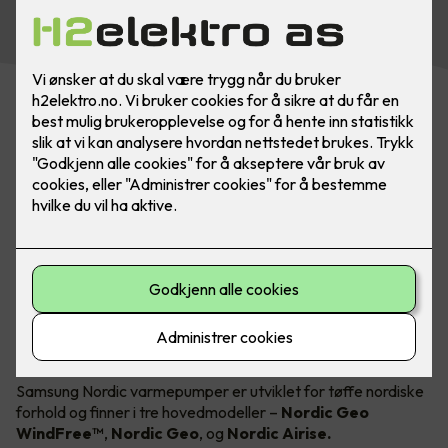
om vinteren og kjøling om sommeren!
Kommer i 3 forskjellige modeller
Samsung Nordic varmepumper er utviklet for tøffe nordiske
forhold og finner i tre hovedmodeller –
Nordic Geo
WindFree™
,
Nordic Geo
,
og
Nordic Airise.