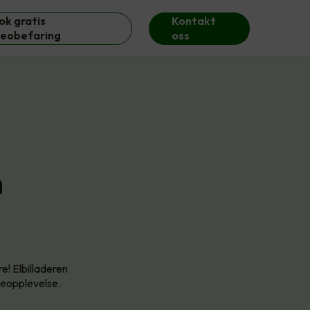
ok gratis
Kontakt
deobefaring
oss
n
e! Elbilladeren
deopplevelse.