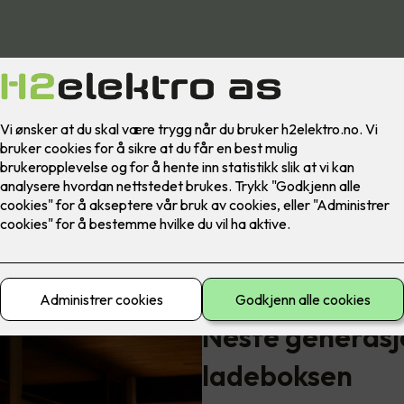
Neste generasj
ladeboksen