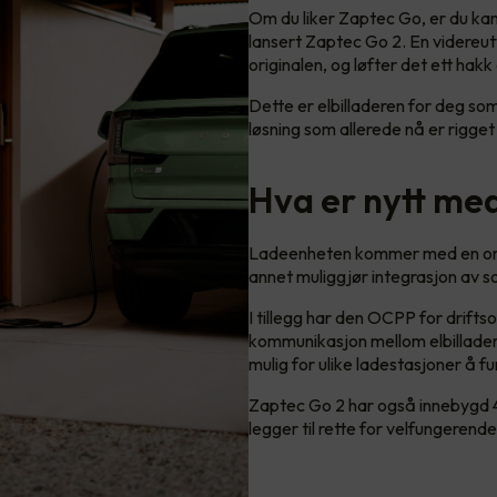
Om du liker Zaptec Go, er du kan
lansert Zaptec Go 2. En videreut
originalen, og løfter det ett hak
Dette er elbilladeren for deg som
løsning som allerede nå er rigget
Hva er nytt me
Ladeenheten kommer med en omf
annet muliggjør integrasjon av s
I tillegg har den OCPP for drifts
kommunikasjon mellom elbillader
mulig for ulike ladestasjoner å
Zaptec Go 2 har også innebygd 
legger til rette for velfungerende