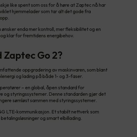
skje like spent som oss for å høre at Zaptec nå har
viklet hjemmelader som tar alt det gode fra
k opp.
 ønsker enda mer kontroll, mer fleksibilitet og en
 og klar for fremtidens energibehov.
d Zaptec Go 2?
attende oppgradering av maskinvaren, som blant
olenergi og lading på både 1- og 3-faser.
operatører – en global, åpen standard for
e og styringssystemer. Denne standarden gjør det
 fungere sømløst sammen med styringssystemer.
4G LTE-kommunikasjon. Et stabilt nettverk som
 betalingsløsninger og smart elbillading.