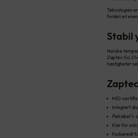
Teknologien er 
fordel i et en
Stabil 
Norske tempera
Zaptec Go 2 ha
hastigheter sel
Zaptec
MID-sertifis
Integrert di
Fleksibel 1- 
Klar for sol
Forberedt fo