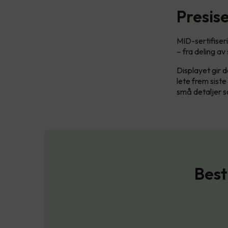
Presis
MID-sertifiser
– fra deling av
Displayet gir d
lete frem siste
små detaljer s
Best