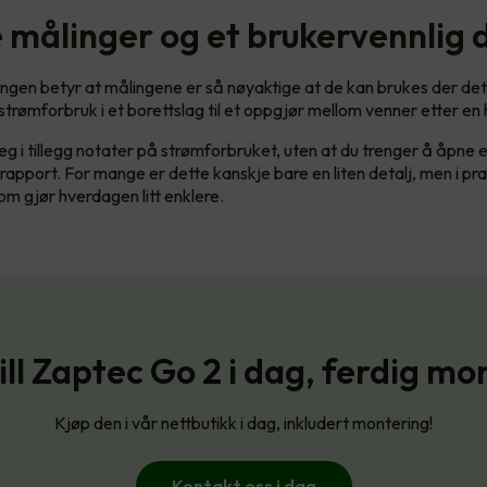
e målinger og et brukervennlig 
ingen betyr at målingene er så nøyaktige at de kan brukes der det v
 strømforbruk i et borettslag til et oppgjør mellom venner etter en 
eg i tillegg notater på strømforbruket, uten at du trenger å åpne e
 rapport. For mange er dette kanskje bare en liten detalj, men i pra
om gjør hverdagen litt enklere.
ill Zaptec Go 2 i dag, ferdig mo
Kjøp den i vår nettbutikk i dag, inkludert montering!
Kontakt oss i dag