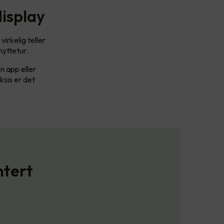
display
irkelig teller
hyttetur.
n app eller
ksis er det
ntert