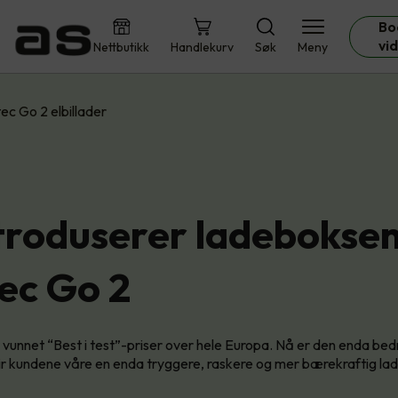
Bo
vi
Nettbutikk
Handlekurv
Søk
Meny
ec Go 2 elbillader
ntroduserer ladebokse
ec Go 2
vunnet “Best i test”-priser over hele Europa. Nå er den enda bedr
r kundene våre en enda tryggere, raskere og mer bærekraftig la