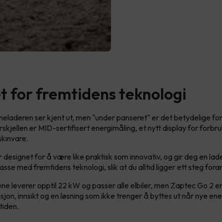
et for fremtidens teknologi
laderen ser kjent ut, men "under panseret" er det betydelige fo
skjellen er MID-sertifisert energimåling, et nytt display for forbr
kinvare.
 designet for å være like praktisk som innovativ, og gir deg en lad
passe med fremtidens teknologi, slik at du alltid ligger ett steg fora
e leverer opptil 22 kW og passer alle elbiler, men Zaptec Go 2 er
isjon, innsikt og en løsning som ikke trenger å byttes ut når nye en
tiden.