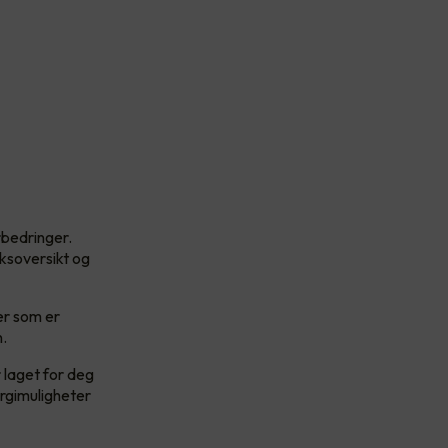
rbedringer.
uksoversikt og
er som er
n.
 laget for deg
ergimuligheter