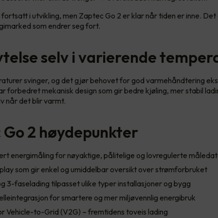
fortsatt i utvikling, men Zaptec Go 2 er klar når tiden er inne. Det 
ergimarked som endrer seg fort.
ytelse selv i varierende temper
turer svinger, og det gjør behovet for god varmehåndtering ekstr
r forbedret mekanisk design som gir bedre kjøling, mer stabil lad
v når det blir varmt.
 Go 2 høydepunkter
ert energimåling for nøyaktige, pålitelige og lovregulerte måleda
splay som gir enkel og umiddelbar oversikt over strømforbruket
og 3-faselading tilpasset ulike typer installasjoner og bygg
celleintegrasjon for smartere og mer miljøvennlig energibruk
r Vehicle-to-Grid (V2G) – fremtidens toveis lading