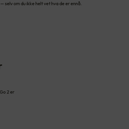
— selv om du ikke helt vet hva de er ennå.
r
 Go 2 er