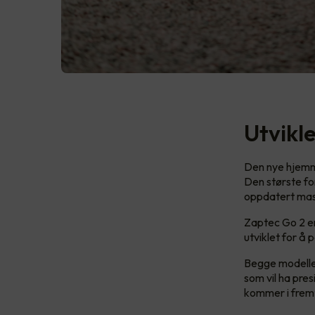
Utvikl
Den nye hjemme
Den største for
oppdatert mas
Zaptec Go 2 er
utviklet for å 
Begge modellen
som vil ha pres
kommer i frem