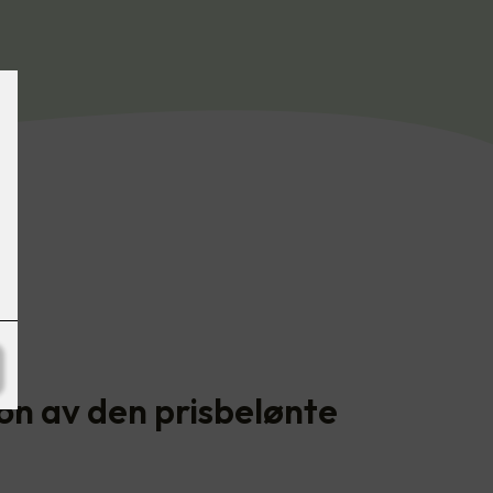
on av den prisbelønte