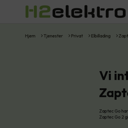
Hjem
Tjenester
Privat
Elbillading
Zapt
Vi i
Zapt
Zaptec Go har 
Zaptec Go 2 gi