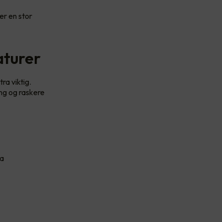
er en stor
aturer
a viktig.
ing og raskere
ta