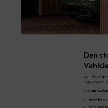
Den st
Vehicl
V2G åpner for 
maskinvaren al
Du kan se for
Huset bruker
Solcellene p