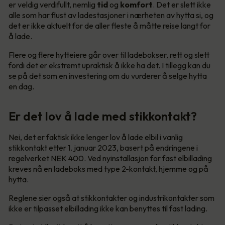
er veldig verdifullt, nemlig
tid
og
komfort
. Det er slett ikke
alle som har flust av ladestasjoner i nærheten av hytta si, og
det er ikke aktuelt for de aller fleste å måtte reise langt for
å lade.
Flere og flere hytteiere går over til ladebokser, rett og slett
fordi det er ekstremt upraktisk å ikke ha det. I tillegg kan du
se på det som en investering om du vurderer å selge hytta
en dag.
Er det lov å lade med stikkontakt?
Nei, det er faktisk ikke lenger lov å lade elbil i vanlig
stikkontakt etter 1. januar 2023, basert på endringene i
regelverket NEK 400. Ved nyinstallasjon for fast elbillading
kreves nå en ladeboks med type 2-kontakt, hjemme og på
hytta.
Reglene sier også at stikkontakter og industrikontakter som
ikke er tilpasset elbillading ikke kan benyttes til fast lading.