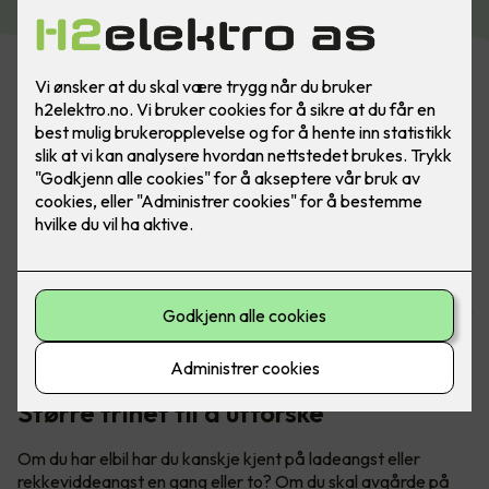
Har du hytte? Med lader fra Easee er du alltid klar for neste
eventyr. Utforsk både fjell og fjorder når du er på hytta -
uten å få ladeangst. Bilde: Easee
Større frihet til å utforske
Om du har elbil har du kanskje kjent på ladeangst eller
rekkeviddeangst en gang eller to? Om du skal avgårde på