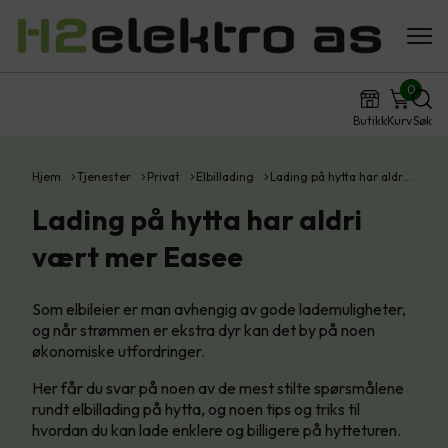
0
Butikk
Kurv
Søk
Hjem
Tjenester
Privat
Elbillading
Lading på hytta har aldr…
Lading på hytta har aldri
vært mer Easee
Som elbileier er man avhengig av gode lademuligheter,
og når strømmen er ekstra dyr kan det by på noen
økonomiske utfordringer.
Her får du svar på noen av de mest stilte spørsmålene
rundt elbillading på hytta, og noen tips og triks til
hvordan du kan lade enklere og billigere på hytteturen.