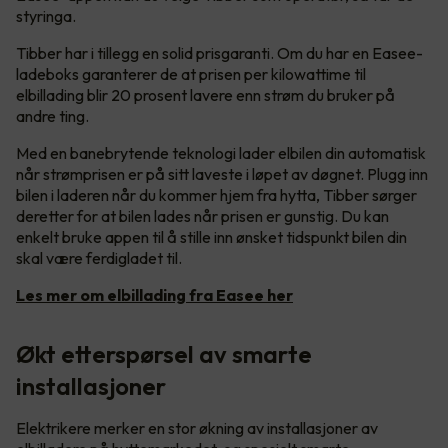
styringa.
Tibber har i tillegg en solid prisgaranti. Om du har en Easee-
ladeboks garanterer de at prisen per kilowattime til
elbillading blir 20 prosent lavere enn strøm du bruker på
andre ting.
Med en banebrytende teknologi lader elbilen din automatisk
når strømprisen er på sitt laveste i løpet av døgnet. Plugg inn
bilen i laderen når du kommer hjem fra hytta, Tibber sørger
deretter for at bilen lades når prisen er gunstig. Du kan
enkelt bruke appen til å stille inn ønsket tidspunkt bilen din
skal være ferdigladet til.
Les mer om elbillading fra Easee her
Økt etterspørsel av smarte
installasjoner
Elektrikere merker en stor økning av installasjoner av