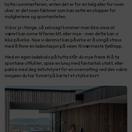
hytta i sommerferien, enten det er for en helg eller for noen
uker, er det noen faktorer som kan sette en stopper for
mulighetene og spontaniteten.
Vi bor jo i Norge, så selvsagt kommer man ikke unna at
været kan surne til ferien litt, eller mye - men dette kan vi
ikke påvirke. Noe vi derimot kan påvirke er å unngå stress
med å finne en ladestasjon på veien til nærmeste fjelltopp.
Med en egen ladeboks på hytta står du mye friere til å ta
spontane utflukter, spise en lunsj med fantastisk utsikt, eller
pakke med deg teltutstyret for en overnatting ved den vakre
innsjøen du har funnet på kartet et stykke bort.