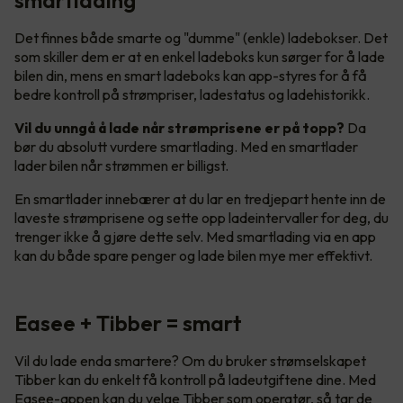
Det finnes både smarte og "dumme" (enkle) ladebokser. Det
som skiller dem er at en enkel ladeboks kun sørger for å lade
bilen din, mens en smart ladeboks kan app-styres for å få
bedre kontroll på strømpriser, ladestatus og ladehistorikk.
Vil du unngå å lade når strømprisene er på topp?
Da
bør du absolutt vurdere smartlading. Med en smartlader
lader bilen når strømmen er billigst.
En smartlader innebærer at du lar en tredjepart hente inn de
laveste strømprisene og sette opp ladeintervaller for deg, du
trenger ikke å gjøre dette selv. Med smartlading via en app
kan du både spare penger og lade bilen mye mer effektivt.
Easee + Tibber = smart
Vil du lade enda smartere? Om du bruker strømselskapet
Tibber kan du enkelt få kontroll på ladeutgiftene dine. Med
Easee-appen kan du velge Tibber som operatør, så tar de