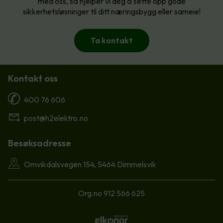
med oss, så hjelper vi deg å sette opp gode
sikkerhetsløsninger til ditt næringsbygg eller sameie!
Ta kontakt
Kontakt oss
400 76 606
post@h2elektro.no
Besøksadresse
Omvikdalsvegen 154, 5464 Dimmelsvik
Org.no 912 566 625