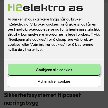
Elotec Ajax-systemet inneholder blant annet brannalarm,
vannalarm, innbruddsalarm, kameraovervåking og
smarthusstyring.
Sikkerhetssystemet tilpasset
næringsbygg