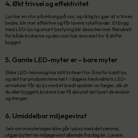
4. Økt trivsel og effektivitet
Lys har en stor påvirkning på oss, og riktig lys gjør at vi trives
bedre, blir mer effektive og får lavere sykefravær. Et bygg
med LED-lys og smart lysstyring blir dessuten mer fleksibelt
for både brukerne og den som har ansvaret for å drifte
bygget.
5. Gamle LED-myter er – bare myter
Eldre LED-teknologi har blitt kritisert for å ha for kaldt lys,
og det har produsentene hørt. I dagens høykvalitets LED-
armaturer får du lys med et bredt spekter av farger, slik at
du eller byggets brukere kan få akkurat det lyset de ønsker
og trenger.
6. Umiddelbar miljøgevinst
Selv om investeringen ikke går i pluss med det samme,
utgjør byttet en miljøgevinst allerede fra dag én. Lavere