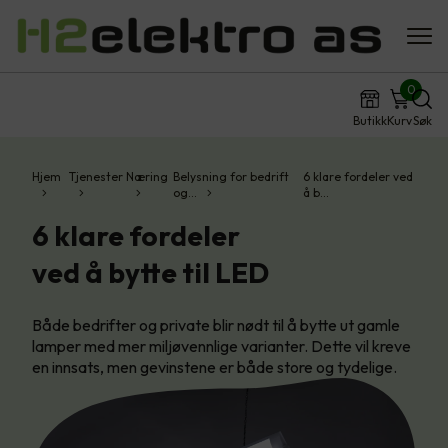
0
Butikk
Kurv
Søk
Hjem
Tjenester
Næring
Belysning for bedrift
6 klare fordeler ved
og…
å b…
6 klare fordeler
ved å bytte til LED
Både bedrifter og private blir nødt til å bytte ut gamle
lamper med mer miljøvennlige varianter. Dette vil kreve
en innsats, men gevinstene er både store og tydelige.