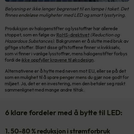
Belysning er ikke lenger begrenset til en lampe i taket. Det
finnes endeløse muligheter med LED og smart lysstyring.
Produksjon av halogenstifter og lysstoffrør har allerede
stoppet, som en følge av
RoHS-direktivet
(Reduction og
Hazardous Substances)
. Bakgrunnen er å slutte med bruk av
giftige stoffer. Blant disse giftstoffene finner vi kvikksølv,
som vi finner i vanlige lysstoffrør, mens halogenstifter forbys
fordi de
ikke oppfyller kravene til økodesign
.
Alternativene er å hytte med neven mot EU, eller se på det
som en mulighet til å spare penger mens du gjør noe godt for
miljøet. Ja, det er en investering, men den betaler seg raskt
sammenlignet med mange andre tiltak.
6 klare fordeler med å bytte til LED:
1. 50-80 % reduksjon i strømforbruk